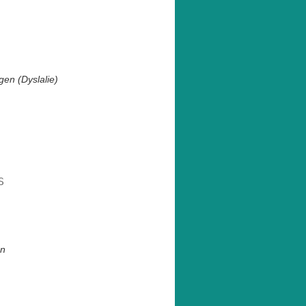
en (Dyslalie)


en